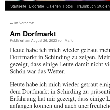
Zum
Startseite
Biografie
Galerien
Fotos
Traumbuch
Studien
Inhalt
←
Im Vorherbst
springen
Am Dorfmarkt
Publiziert am
August 26, 2023
von
Marion
Heute habe ich mich wieder getraut mei
Dorfmarkt in Schinding zu zeigen. Mei
gezeigt, dass einige Leute damit nicht v
Schön war das Wetter.
Heute habe ich mich wieder getraut eini
dem Dorfmarkt in Schirding zu präsent
Erfahrung hat mir gezeigt, dass einige L
anfangen können und auch unerfreulic