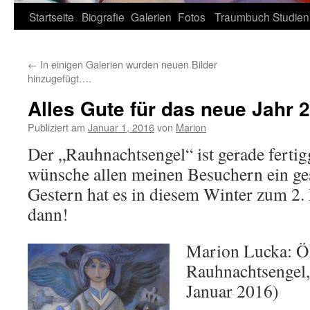
Zum
Startseite
Biografie
Galerien
Fotos
Traumbuch
Studien
Inhalt
←
In einigen Galerien wurden neuen Bilder
springen
hinzugefügt….
Alles Gute für das neue Jahr 
Publiziert am
Januar 1, 2016
von
Marion
Der „Rauhnachtsengel“ ist gerade ferti
wünsche allen meinen Besuchern ein ge
Gestern hat es in diesem Winter zum 2. 
dann!
Marion Lucka: Ö
Rauhnachtsengel,
Januar 2016)