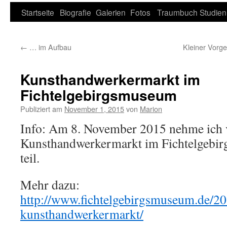
Zum
Startseite
Biografie
Galerien
Fotos
Traumbuch
Studien
Inhalt
←
… im Aufbau
Kleiner Vorg
springen
Kunsthandwerkermarkt im
Fichtelgebirgsmuseum
Publiziert am
November 1, 2015
von
Marion
Info: Am 8. November 2015 nehme ich 
Kunsthandwerkermarkt im Fichtelgebi
teil.
Mehr dazu:
http://www.fichtelgebirgsmuseum.de/20
kunsthandwerkermarkt/