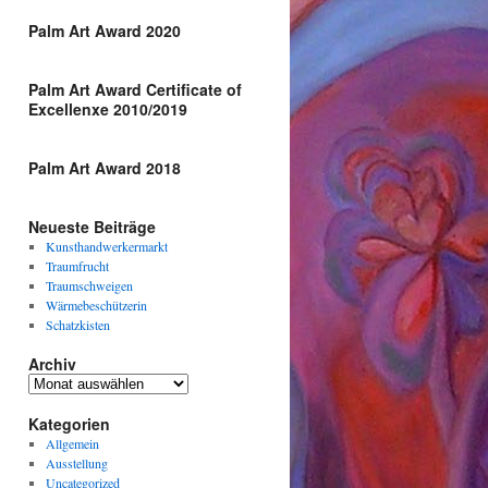
Palm Art Award 2020
Palm Art Award Certificate of
Excellenxe 2010/2019
Palm Art Award 2018
Neueste Beiträge
Kunsthandwerkermarkt
Traumfrucht
Traumschweigen
Wärmebeschützerin
Schatzkisten
Archiv
Archiv
Kategorien
Allgemein
Ausstellung
Uncategorized