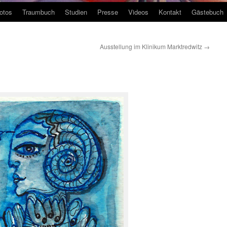
otos
Traumbuch
Studien
Presse
Videos
Kontakt
Gästebuch
Ausstellung im Klinikum Marktredwitz
→