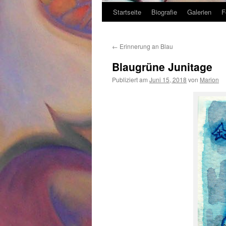
Startseite
Biografie
Galerien
F
Zum
Inhalt
←
Erinnerung an Blau
springen
Blaugrüne Junitage
Publiziert am
Juni 15, 2018
von
Marion