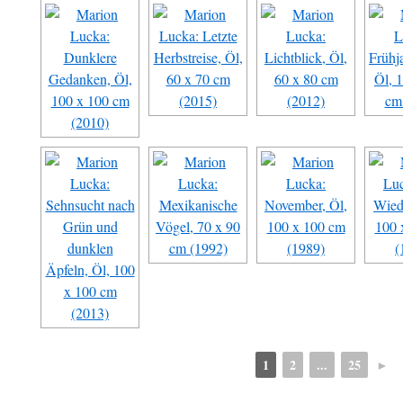
1
2
...
25
►