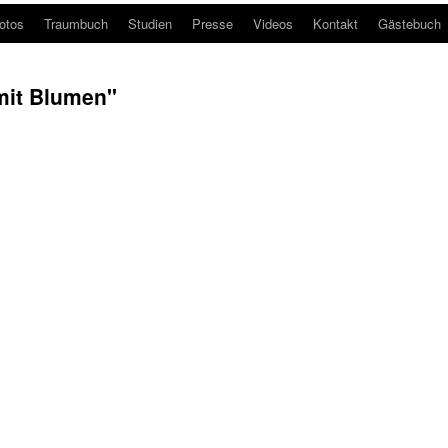
otos
Traumbuch
Studien
Presse
Videos
Kontakt
Gästebuch
mit Blumen"