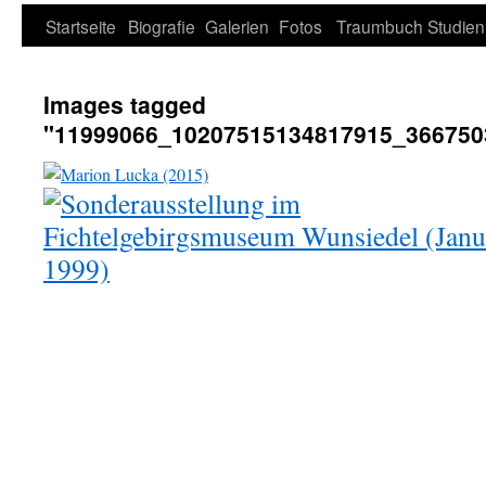
Zum
Startseite
Biografie
Galerien
Fotos
Traumbuch
Studien
Inhalt
Images tagged
springen
"11999066_10207515134817915_366750