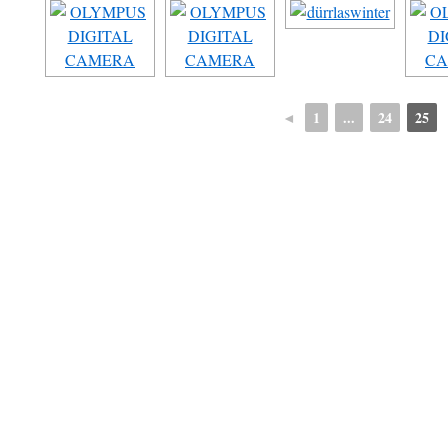
◄
1
...
24
25