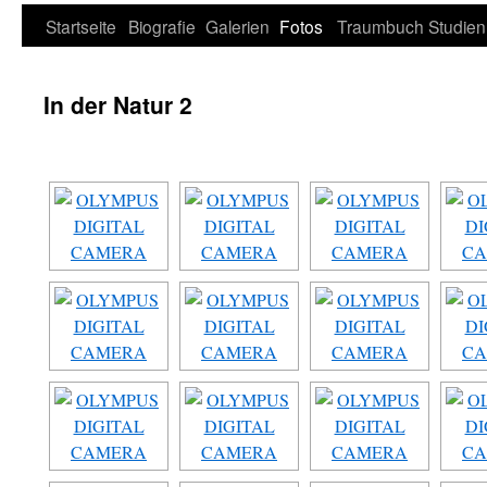
Zum
Startseite
Biografie
Galerien
Fotos
Traumbuch
Studien
Inhalt
In der Natur 2
springen