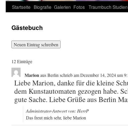
Zum
Startseite
Biografie
Galerien
Fotos
Traumbuch
Studien
Inhalt
Gästebuch
springen
12 Einträge
Marion
aus
Berlin
schrieb am
Dezember 14, 2024
um
9:
Liebe Marion, danke für die kleine Schu
dem Kunstautomaten gezogen habe. Sch
gute Sache. Liebe Grüße aus Berlin Ma
Administrator-Antwort von: HerrP
Das freut mich sehr, liebe Marion