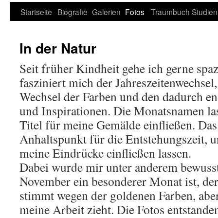
Zum
Startseite
Biografie
Galerien
Fotos
Traumbuch
Studien
Inhalt
In der Natur
springen
Seit früher Kindheit gehe ich gerne spa
fasziniert mich der Jahreszeitenwechse
Wechsel der Farben und den dadurch e
und Inspirationen. Die Monatsnamen lass
Titel für meine Gemälde einfließen. Das
Anhaltspunkt für die Entstehungszeit, 
meine Eindrücke einfließen lassen.
Dabei wurde mir unter anderem bewusst,
November ein besonderer Monat ist, der
stimmt wegen der goldenen Farben, aber
meine Arbeit zieht. Die Fotos entstanden