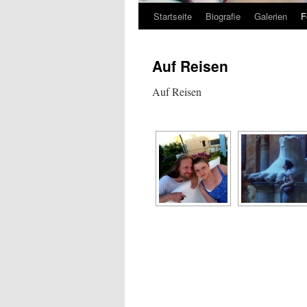
Startseite
Biografie
Galerien
F
Zum
Inhalt
Auf Reisen
springen
Auf Reisen