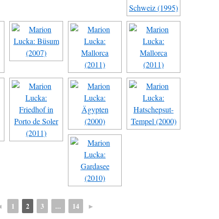
◄
1
2
3
...
14
►