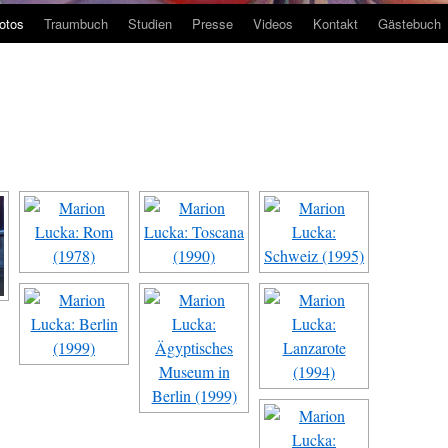
otos
Traumbuch
Studien
Presse
Videos
Kontakt
Gästebuch