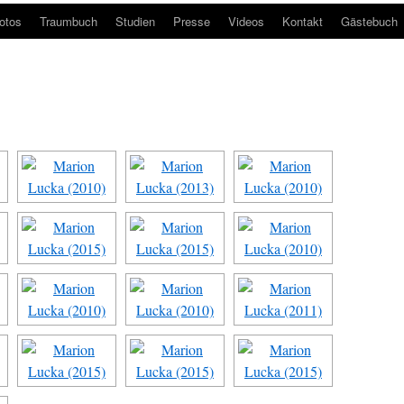
otos
Traumbuch
Studien
Presse
Videos
Kontakt
Gästebuch