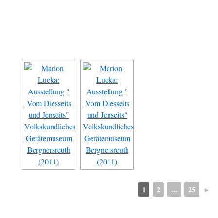
1
2
...
25
►