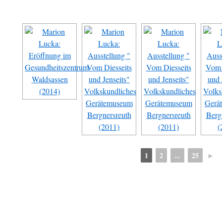
1
2
...
25
►