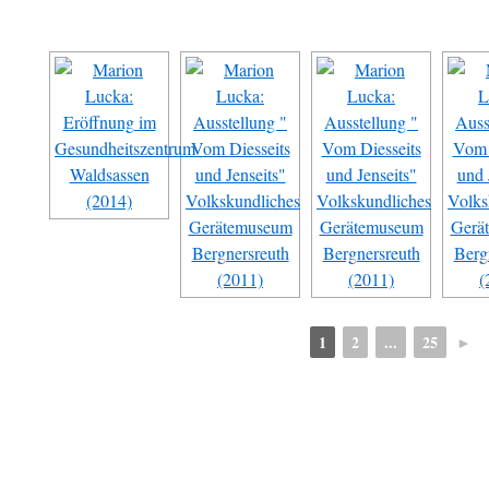
1
2
...
25
►