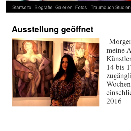
Zum
Startseite
Biografie
Galerien
Fotos
Traumbuch
Studien
Inhalt
Ausstellung geöffnet
springen
Morgen
meine A
Künstle
14 bis 
zugängl
Wochene
einschli
2016